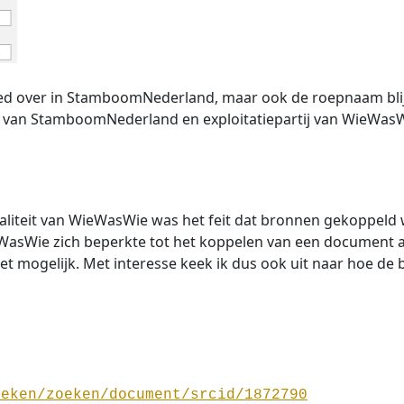
oed over in StamboomNederland, maar ook de roepnaam blijkt
aar van StamboomNederland en exploitatiepartij van WieWa
iteit van WieWasWie was het feit dat bronnen gekoppeld 
eWasWie zich beperkte tot het koppelen van een document 
iet mogelijk. Met interesse keek ik dus ook uit naar hoe d
3
oeken/zoeken/document/srcid/1872790