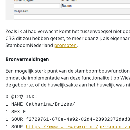
Zoals ik al had verwacht komt het tussenvoegsel niet g
CBG dit zou hebben getest, te meer daar zij, als eigen
StamboomNederland
promoten
.
Bronvermeldingen
Een mogelijk sterk punt van de stamboombouwfunctional
omdat de implementatie van deze functionaliteit op Wi
de geboorte, of de huwelijksakte aan het huwelijk was n
0 @I2@ INDI
1 NAME Catharina/Brizée/
1 SEX F
1 SOUR f2729761-670e-4e92-82d4-23932372dad
1 SOUR
https://www.wiewaswie.nl/personen-z