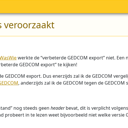
 veroorzaakt
eWasWie
werkte de “verbeterde GEDCOM export” niet. Een 
rbeterde GEDCOM export” te kijken!
n de GEDCOM export. Dus enerzijds zal ik de GEDCOM vergel
 GEDCOM
, anderzijds zal ik de GEDCOM tegen de GEDCOM s
estand” nog steeds geen
header
bevat, dit is verplicht volge
d probeert in te lezen weet bijvoorbeeld niet welke versie