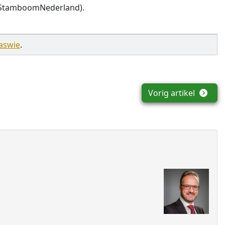
(StamboomNederland).
aswie
.
Vorig artikel