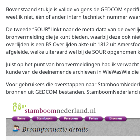
Bovenstaand stukje is valide volgens de GEDCOM specific
weet ik niet, één of ander intern technisch nummer waar
De tweede “SOUR” linkt naar de meta-data van de overli
bronvermelding die je kunt bieden, waarbij deze ook niet 
overlijden is een BS Overlijden akte uit 1812 uit Amersfo
afgeleide, welke uiteraard wel bij de SOUR opgenomen k
Juist op het punt van bronvermeldingen had ik verwacht
kunde van de deelnemende archieven in WieWasWie die o
Voor gebruikers die overstappen naar StamboomNederl
bronnen uit GEDCOM bestanden. StamboomNederland ne