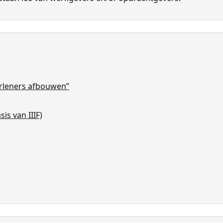
erleners afbouwen”
is van IIIF)