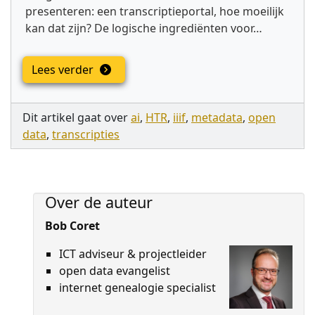
presenteren: een transcriptieportal, hoe moeilijk
kan dat zijn? De logische ingrediënten voor…
Lees verder
Dit artikel gaat over
ai
,
HTR
,
iiif
,
metadata
,
open
data
,
transcripties
Over de auteur
Bob Coret
ICT adviseur & projectleider
open data evangelist
internet genealogie specialist