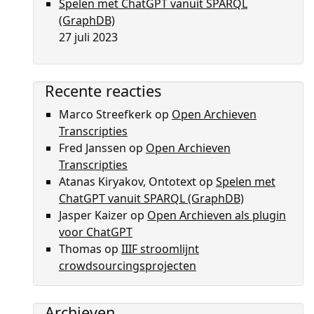
Spelen met ChatGPT vanuit SPARQL
(GraphDB)
27 juli 2023
Recente reacties
Marco Streefkerk
op
Open Archieven
Transcripties
Fred Janssen
op
Open Archieven
Transcripties
Atanas Kiryakov, Ontotext
op
Spelen met
ChatGPT vanuit SPARQL (GraphDB)
Jasper Kaizer
op
Open Archieven als plugin
voor ChatGPT
Thomas
op
IIIF stroomlijnt
crowdsourcingsprojecten
Archieven