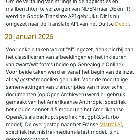
Om de vertaling van strings in de applicaties en
mailberichten te verzorgen van NL/EN naar DE en FR
werd de Google Translate API gebruikt. Dit is nu
omgezet naar de Translate API van het Duitse
Deepl
.
20 januari 2026
Voor enkele taken wordt “AI” ingezet, denk hierbij aan
het classificeren van afbeeldingen en het inkleuren
van zwart/wit foto’s (beide op Genealogie Online).
Voor beide taken werd er vanaf het begin van de inzet
al
self hosted
modellen gebruikt. Voor de meertalige
samenvattingen van transcripties van historische
documenten (op Open Archieven) werd er gebruik
gemaakt van het Amerikaanse Anthropic, specifiek
het claude-sonnet-4-5 model (en het Amerikaanse
OpenAI’s als backup, specifiek het gpt-3.5-turbo
model). De overgestap naar het Franse
Mistral AI
,
specifiek het mistral-medium-latest model, is nu
geïmplementeerd.