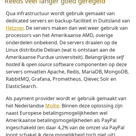
Reeds veel langer goed geregeld
Qua infrastructuur wordt gebruik gemaakt van
dedicated servers en backup-faciliteit in Duitsland van
Hetzner
. De servers maken dan wel weer gebruik van
processors van het Amerikaanse AMD, overige
onderdelen onbekend. De servers draaien op de
Linux distributie Debian (wat is ontstaan aan de
Amerikaanse Purdue universiteit). Belangrijkste
self
hosted
&
open source
software componenten op deze
servers omvatten Apache, Redis, MariaDB, MongoDB,
RabbitMQ, Grafana, Prometheus, Qlever, Solr en
ElasticSearch.
Als payment provider wordt er gebruik gemaakt van
het Nederlandse
Mollie
. Binnen deze oplossing zijn
naast Europese betalingsmogelijkheden wel
Amerikaanse betalingsmogelijkheden als PayPal
ingeschakeld (en daar 4,2% van de omzet via PayPal
loopt schakel ik deze mogelijkheid toch niet uit).