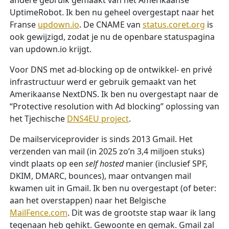
andere gebruik gemaakt van het Amerikaanse
UptimeRobot. Ik ben nu geheel overgestapt naar het
Franse
updown.io
. De CNAME van
status.coret.org
is
ook gewijzigd, zodat je nu de openbare statuspagina
van updown.io krijgt.
Voor DNS met ad-blocking op de ontwikkel- en privé
infrastructuur werd er gebruik gemaakt van het
Amerikaanse NextDNS. Ik ben nu overgestapt naar de
“Protective resolution with Ad blocking” oplossing van
het Tjechische
DNS4EU project
.
De mailserviceprovider is sinds 2013 Gmail. Het
verzenden van mail (in 2025 zo’n 3,4 miljoen stuks)
vindt plaats op een
self hosted
manier (inclusief SPF,
DKIM, DMARC, bounces), maar ontvangen mail
kwamen uit in Gmail. Ik ben nu overgestapt (of beter:
aan het overstappen) naar het Belgische
MailFence.com
. Dit was de grootste stap waar ik lang
tegenaan heb gehikt. Gewoonte en gemak. Gmail zal