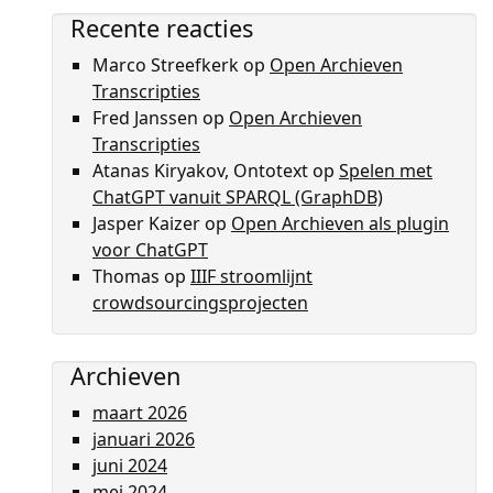
Recente reacties
Marco Streefkerk
op
Open Archieven
Transcripties
Fred Janssen
op
Open Archieven
Transcripties
Atanas Kiryakov, Ontotext
op
Spelen met
ChatGPT vanuit SPARQL (GraphDB)
Jasper Kaizer
op
Open Archieven als plugin
voor ChatGPT
Thomas
op
IIIF stroomlijnt
crowdsourcingsprojecten
Archieven
maart 2026
januari 2026
juni 2024
mei 2024