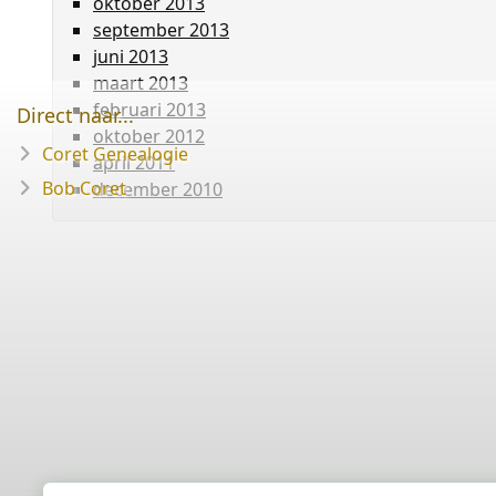
oktober 2013
september 2013
juni 2013
maart 2013
februari 2013
Direct naar...
oktober 2012
Coret Genealogie
april 2011
Bob Coret
december 2010