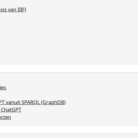
is van IIIF)
ies
PT vanuit SPARQL (GraphDB)
r ChatGPT
ecten