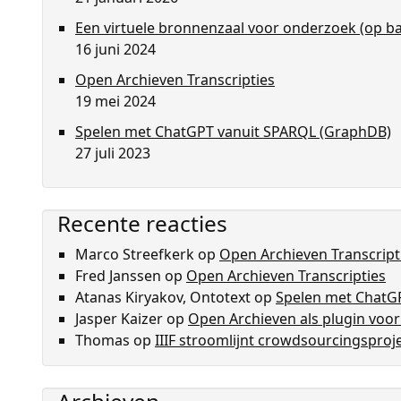
Een virtuele bronnenzaal voor onderzoek (op bas
16 juni 2024
Open Archieven Transcripties
19 mei 2024
Spelen met ChatGPT vanuit SPARQL (GraphDB)
27 juli 2023
Recente reacties
Marco Streefkerk
op
Open Archieven Transcript
Fred Janssen
op
Open Archieven Transcripties
Atanas Kiryakov, Ontotext
op
Spelen met ChatG
Jasper Kaizer
op
Open Archieven als plugin voo
Thomas
op
IIIF stroomlijnt crowdsourcingsproj