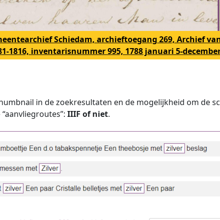
meentearchief Schiedam, archieftoegang 269, Archief va
81-1816, inventarisnummer 995, 1788 januari 5-december
thumbnail in de zoekresultaten en de mogelijkheid om de sca
 “aanvliegroutes”:
IIIF of niet
.