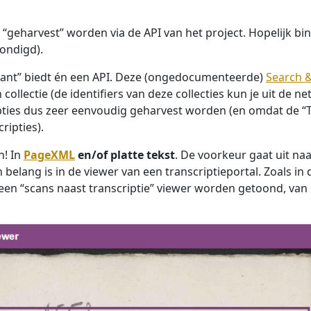
“geharvest” worden via de API van het project. Hopelijk b
ondigd).
rkant” biedt én een API. Deze (ongedocumenteerde)
Search 
ollectie (de identifiers van deze collecties kun je uit de 
ripties dus zeer eenvoudig geharvest worden (en omdat de 
ripties).
n! In
PageXML
en/of platte tekst
. De voorkeur gaat uit n
belang is in de viewer van een transcriptieportal. Zoals in d
een “scans naast transcriptie” viewer worden getoond, van d