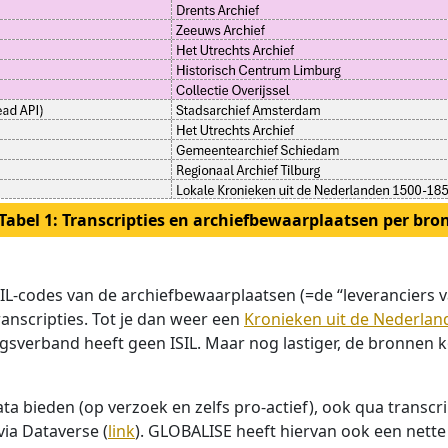
Tabel 1: Transcripties en archiefbewaarplaatsen per bro
IL-codes van de archiefbewaarplaatsen (=de “leveranciers v
anscripties. Tot je dan weer een
Kronieken uit de Nederlande
ngsverband heeft geen ISIL. Maar nog lastiger, de bronnen 
ata bieden (op verzoek en zelfs pro-actief), ook qua transc
ia Dataverse (
link
). GLOBALISE heeft hiervan ook een nett