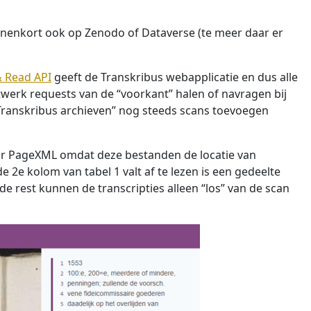
innenkort ook op Zenodo of Dataverse (te meer daar er
& Read API
geeft de Transkribus webapplicatie en dus alle
netwerk requests van de “voorkant” halen of navragen bij
“Transkribus archieven” nog steeds scans toevoegen
aar PageXML omdat deze bestanden de locatie van
e 2e kolom van tabel 1 valt af te lezen is een gedeelte
e rest kunnen de transcripties alleen “los” van de scan