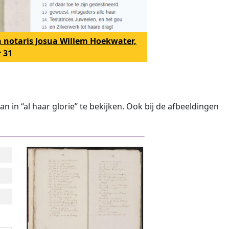
n notaris Josua Willem Hoekwater,
 31
n in “al haar glorie” te bekijken. Ook bij de afbeeldingen