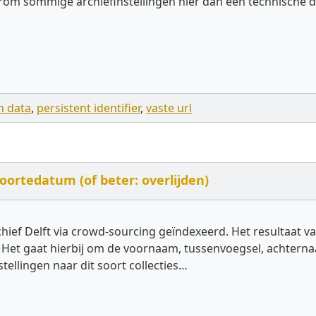
m sommige archiefinstellingen hier dan een technische d
n data
,
persistent identifier
,
vaste url
ortedatum (of beter: overlijden)
hief Delft via crowd-sourcing geïndexeerd. Het resultaat 
t. Het gaat hierbij om de voornaam, tussenvoegsel, achte
tellingen naar dit soort collecties…