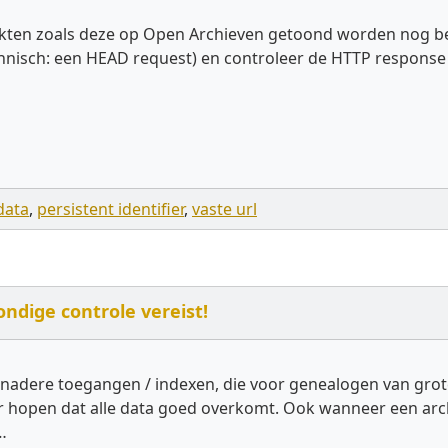
kten zoals deze op Open Archieven getoond worden nog best
(technisch: een HEAD request) en controleer de HTTP respons
data
,
persistent identifier
,
vaste url
dige controle vereist!
nadere toegangen / indexen, die voor genealogen van grote
ar hopen dat alle data goed overkomt. Ook wanneer een arch
…