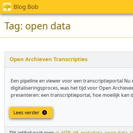
Blog Bob
Tag:
open data
Open Archieven Transcripties
Een pipeline en viewer voor een transcriptieportal Nu
digitaliseringsproces, was het tijd voor Open Archie
presenteren: een transcriptieportal, hoe moeilijk kan 
Lees verder
Dit artikel gaat over
ai
,
HTR
,
iiif
,
metadata
,
open data
,
t