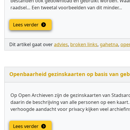
bestanden ook gedownload en gebruikt worden. Waaro
raadsel… Een tweetal voorbeelden van dit minder…
Lees verder
Dit artikel gaat over
advies
,
broken links
,
gahetna
,
ope
Openbaarheid gezinskaarten op basis van gebo
Op Open Archieven zijn de gezinskaarten van Stadsarc
daarin de beschrijving van alle personen op een kaar
verhoogde aandacht voor privacy kijken veel archiefins
Lees verder