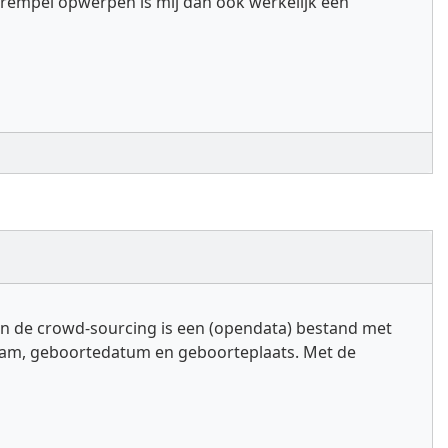
rempel opwerpen is mij dan ook werkelijk een
van de crowd-sourcing is een (opendata) bestand met
rnaam, geboortedatum en geboorteplaats. Met de