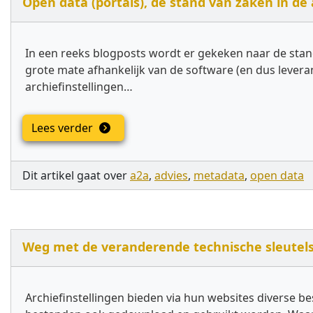
Open data (portals), de stand van zaken in de 
In een reeks blogposts wordt er gekeken naar de stand
grote mate afhankelijk van de software (en dus leveran
archiefinstellingen…
Lees verder
Dit artikel gaat over
a2a
,
advies
,
metadata
,
open data
Weg met de veranderende technische sleutels 
Archiefinstellingen bieden via hun websites diverse be