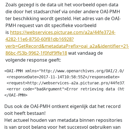
Zoals gezegd is de data uit het voorbeeld open data
die door het stadsarchief via onder andere OAI-PMH
ter beschikking wordt gesteld. Het adres van de OAI-
PMH request van dit specifieke voorbeeld
is
https://webservices.picturae.com/a2a/44fe3724-
4282-11e6-8750-60f81db16928?
verb=GetRecord&metadataPrefix=oai_a2a&identifier=21
86bc-f53b-9962-1f0fdf9ffe18
wat vandaag de
volgende response geeft:
<OAI-PMH
xmlns
="
http://www.openarchives.org/OAI/2.0/
"
<responseDate>
2017-11-14T10:58:55Z
 <request>
http://webservices-a2a.picturae.pro/44fe3724
 <error
code
="
badArgument
"
>
Error retrieving data (http
</OAI-PMH>
Dus ook de OAI-PMH ontkent eigenlijk dat het record
ooit heeft bestaan!
Het actueel houden van metadata binnen repositories
is van groot belang voor het succesvol gebruiken van