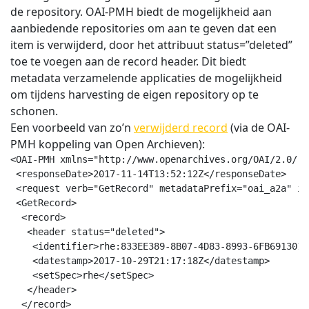
de repository. OAI-PMH biedt de mogelijkheid aan
aanbiedende repositories om aan te geven dat een
item is verwijderd, door het attribuut status=”deleted”
toe te voegen aan de record header. Dit biedt
metadata verzamelende applicaties de mogelijkheid
om tijdens harvesting de eigen repository op te
schonen.
Een voorbeeld van zo’n
verwijderd record
(via de OAI-
PMH koppeling van Open Archieven):
<OAI-PMH xmlns="http://www.openarchives.org/OAI/2.0/" 
 <responseDate>2017-11-14T13:52:12Z</responseDate>

 <request verb="GetRecord" metadataPrefix="oai_a2a" id
 <GetRecord>

  <record>

   <header status="deleted">

    <identifier>rhe:833EE389-8B07-4D83-8993-6FB691301E
    <datestamp>2017-10-29T21:17:18Z</datestamp>

    <setSpec>rhe</setSpec>

   </header>

  </record>
