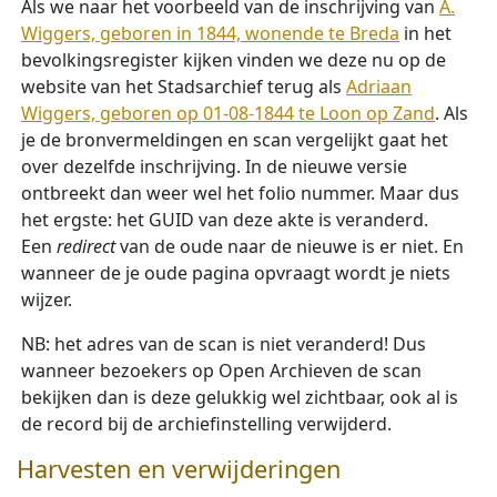
Als we naar het voorbeeld van de inschrijving van
A.
Wiggers, geboren in 1844, wonende te Breda
in het
bevolkingsregister kijken vinden we deze nu op de
website van het Stadsarchief terug als
Adriaan
Wiggers,
geboren
op
01-08-1844 te Loon op Zand
. Als
je de bronvermeldingen en scan vergelijkt gaat het
over dezelfde inschrijving. In de nieuwe versie
ontbreekt dan weer wel het folio nummer. Maar dus
het ergste: het GUID van deze akte is veranderd.
Een
redirect
van de oude naar de nieuwe is er niet. En
wanneer de je oude pagina opvraagt wordt je niets
wijzer.
NB: het adres van de scan is niet veranderd! Dus
wanneer bezoekers op Open Archieven de scan
bekijken dan is deze gelukkig wel zichtbaar, ook al is
de record bij de archiefinstelling verwijderd.
Harvesten en verwijderingen