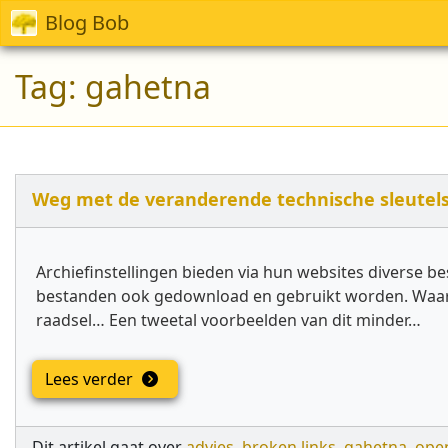
Blog Bob
Tag:
gahetna
Weg met de veranderende technische sleutels 
Archiefinstellingen bieden via hun websites diverse be
bestanden ook gedownload en gebruikt worden. Waaro
raadsel… Een tweetal voorbeelden van dit minder…
Lees verder
Dit artikel gaat over
advies
,
broken links
,
gahetna
,
ope