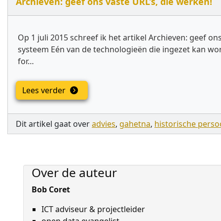
Archieven: geef ons vaste URL’s, die werken!
Op 1 juli 2015 schreef ik het artikel Archieven: geef o
systeem Eén van de technologieën die ingezet kan wor
for…
Lees verder
Dit artikel gaat over
advies
,
gahetna
,
historische pers
Over de auteur
Bob Coret
ICT adviseur & projectleider