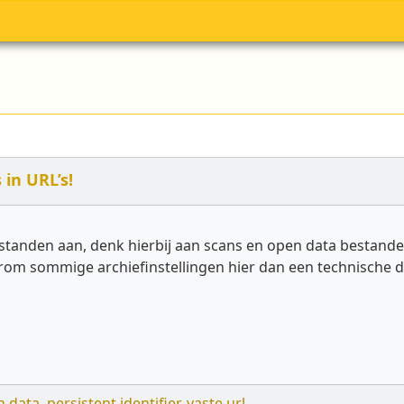
in URL’s!
standen aan, denk hierbij aan scans en open data bestanden
m sommige archiefinstellingen hier dan een technische d
n data
,
persistent identifier
,
vaste url