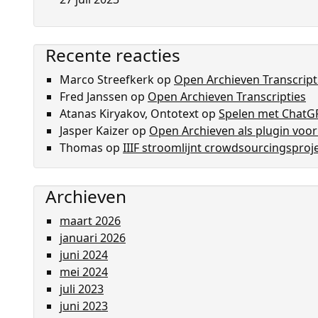
Recente reacties
Marco Streefkerk
op
Open Archieven Transcript
Fred Janssen
op
Open Archieven Transcripties
Atanas Kiryakov, Ontotext
op
Spelen met ChatG
Jasper Kaizer
op
Open Archieven als plugin voo
Thomas
op
IIIF stroomlijnt crowdsourcingsproj
Archieven
maart 2026
januari 2026
juni 2024
mei 2024
juli 2023
juni 2023