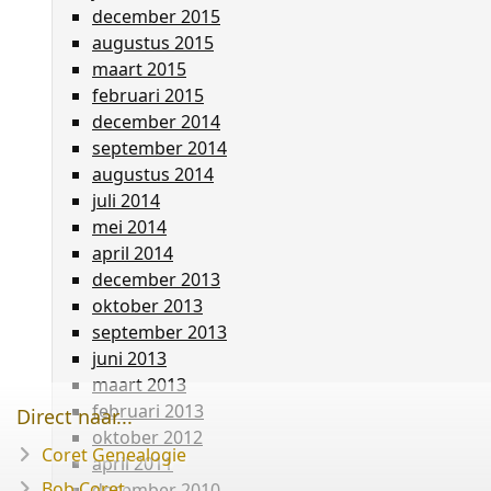
december 2015
augustus 2015
maart 2015
februari 2015
december 2014
september 2014
augustus 2014
juli 2014
mei 2014
april 2014
december 2013
oktober 2013
september 2013
juni 2013
maart 2013
februari 2013
Direct naar...
oktober 2012
Coret Genealogie
april 2011
Bob Coret
december 2010