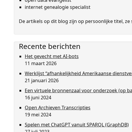
open data evangelist
internet genealogie specialist
De artikels op dit blog zijn op persoon­lijke titel,
Recente berichten
Het gevecht met AI-bots
11 maart 2026
Werklijst “afhankelijkheid Amerikaanse dienstv
21 januari 2026
Een virtuele bronnenzaal voor onderzoek (op bas
16 juni 2024
Open Archieven Transcripties
19 mei 2024
Spelen met ChatGPT vanuit SPARQL (GraphDB)
27 juli 2023