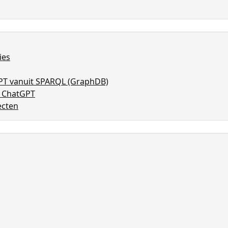
ies
PT vanuit SPARQL (GraphDB)
r ChatGPT
ecten