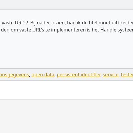
ns vaste URL’s!. Bij nader inzien, had ik de titel moet uitbr
den om vaste URL’s te implementeren is het Handle systeem
oonsgegevens
,
open data
,
persistent identifier
,
service
,
teste