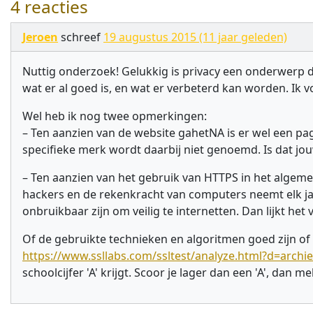
4 reacties
Jeroen
schreef
19 augustus 2015 (11 jaar geleden)
Nuttig onderzoek! Gelukkig is privacy een onderwerp da
wat er al goed is, en wat er verbeterd kan worden. Ik 
Wel heb ik nog twee opmerkingen:
– Ten aanzien van de website gahetNA is er wel een pag
specifieke merk wordt daarbij niet genoemd. Is dat jo
– Ten aanzien van het gebruik van HTTPS in het algemeen
hackers en de rekenkracht van computers neemt elk jaar
onbruikbaar zijn om veilig te internetten. Dan lijkt het v
Of de gebruikte technieken en algoritmen goed zijn of n
https://www.ssllabs.com/ssltest/analyze.html?d=archie
schoolcijfer 'A' krijgt. Scoor je lager dan een 'A', dan 