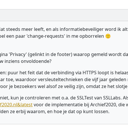
t steeds meer leeft, en als informatiebeveiliger word ik a
voel een paar 'change-requests' in me opborrelen 🙂
ina 'Privacy' (gelinkt in de footer) waarop gemeld wordt da
uw inziens onvoldoende?
: puur het feit dat de verbinding via HTTPS loopt is helaas
 toe, waardoor versleuteltechnieken die vijf jaar geleden no
oor je bezoekers wel alsof ze veilig zijn, omdat ze het slotje
iet, kun je controleren met o.a. de SSLTest van SSLLabs. Al
f2020.nl&latest
voor de implementatie bij Archief2020, die 
melden ze erbij waarom, en hoe je dat op kunt lossen.