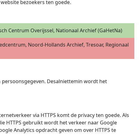
 website bezoekers ten goede.
sch Centrum Overijssel, Nationaal Archief (GaHetNa)
oedcentrum, Noord-Hollands Archief, Tresoar, Regionaal
n persoonsgegeven. Desalniettemin wordt het
ternetverkeer via HTTPS komt de privacy ten goede. Als
 die HTTPS gebruikt wordt het verkeer naar Google
 Google Analytics opdracht geven om over HTTPS te