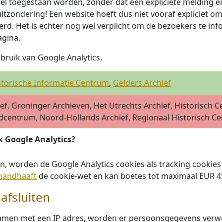
el toegestaan worden, zonder dat een expliciete melding 
uitzondering! Een website hoeft dus niet vooraf expliciet
d. Het is echter nog wel verplicht om de bezoekers te inf
agina.
ruik van Google Analytics.
storische Informatie Centrum
,
Gelders Archief
ef, Groninger Archieven, Het Utrechts Archief, Historisch 
dcentrum, Noord-Hollands Archief, Regionaal Historisch Ce
k Google Analytics?
n, worden de Google Analytics cookies als tracking cooki
handhaaft
de cookie-wet en kan boetes tot maximaal EUR 45
fsluiten
men met een IP adres, worden er persoonsgegevens verwerk