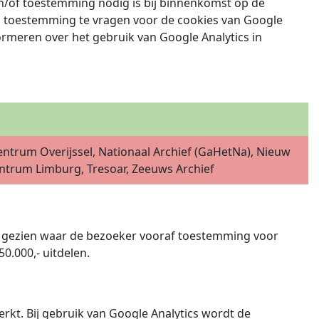
en/of toestemming nodig is bij binnenkomst op de
 om toestemming te vragen voor de cookies van Google
ormeren over het gebruik van Google Analytics in
Centrum Overijssel, Nationaal Archief (GaHetNa), Nieuw
ntrum Limburg, Tresoar, Zeeuws Archief
es gezien waar de bezoeker vooraf toestemming voor
0.000,- uitdelen.
t. Bij gebruik van Google Analytics wordt de