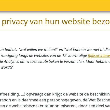
 privacy van hun website bez
 bod als “wat willen we meten?” en “wat kunnen we met al die ci
ale rondgang langs de websites van de 12 voormalige
Rijksarchiev
le Analytics om websitestatistieken te verzamelen. Maar hebben z
 wordt?
afbeelding, …) opvraagt dan krijgt de website de beschikki
n persoon en is daarmee een persoonsgegeven, de Wet Besc
an de websitebezoeker te ‘anonimiseren’, door een deel van 