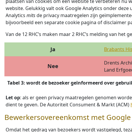
plaatsen van cookies om een website te verbeteren nu w
website. Gelukkig valt ook Google Analytics onder deze 
Analytics
mits
de privacy maatregelen zijn geïmplementeer
bijvoorbeeld een separate cookie pagina of disclaimer p
Van de 12 RHC’s maken maar 2 RHC’s melding van het geb
Ja
Brabants Hi
Drents Archi
Nee
Land Erfgoe
Tabel 3: wordt de bezoeker geïnformeerd over gebrui
Let op
: als er geen privacy maatregelen genomen worde
dient te geven. De Autoriteit Consument & Markt (ACM)
Bewerkersovereenkomst met Google a
Omdat het gedrag van bezoekers wordt vastgelegd, teza