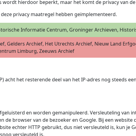
s wordt hierdoor beperkt, maar het komt de privacy van de
’s deze privacy maatregel hebben geïmplementeerd.
torische Informatie Centrum, Groninger Archieven, Histori
ef, Gelders Archief, Het Utrechts Archief, Nieuw Land Erfg
Centrum Limburg, Zeeuws Archief
 acht het resterende deel van het IP-adres nog steeds ee
fgeluisterd en worden gemanipuleerd. Versleuteling van in
sen de browser van de bezoeker en Google. Bij een website
bsite echter HTTP gebruikt, dus niet versleuteld is, kun je
nog versleuteld is.