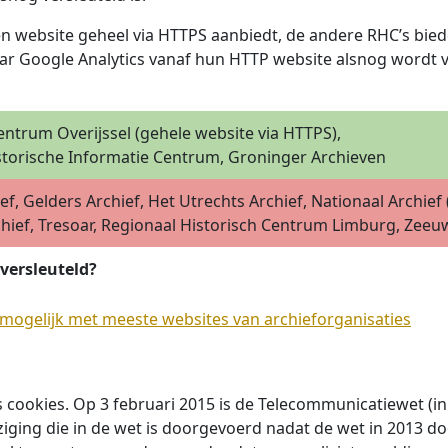
 website geheel via HTTPS aanbiedt, de andere RHC’s biede
ar Google Analytics vanaf hun HTTP website alsnog wordt ve
entrum Overijssel (gehele website via HTTPS),
storische Informatie Centrum, Groninger Archieven
ef, Gelders Archief, Het Utrechts Archief, Nationaal Arch
hief, Tresoar, Regionaal Historisch Centrum Limburg, Zeeu
 versleuteld?
 mogelijk met meeste websites van archieforganisaties
s cookies. Op 3 februari 2015 is de Telecommunicatiewet 
ziging die in de wet is doorgevoerd nadat de wet in 2013