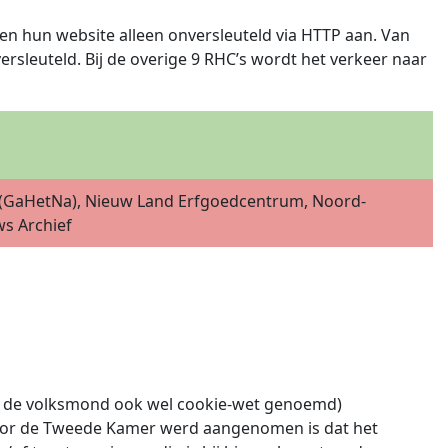
n hun website alleen onversleuteld via HTTP aan. Van
rsleuteld. Bij de overige 9 RHC’s wordt het verkeer naar
ief (GaHetNa), Nieuw Land Erfgoedcentrum, Noord-
ws Archief
(in de volksmond ook wel cookie-wet genoemd)
 door de Tweede Kamer werd aangenomen is dat het