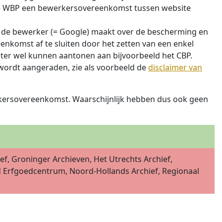
m de WBP een bewerkersovereenkomst tussen website
 de bewerker (= Google) maakt over de bescherming en
eenkomst af te sluiten door het zetten van een enkel
hter wel kunnen aantonen aan bijvoorbeeld het CBP.
wordt aangeraden, zie als voorbeeld de
disclaimer van
rkersovereenkomst. Waarschijnlijk hebben dus ook geen
ef, Groninger Archieven, Het Utrechts Archief,
nd Erfgoedcentrum, Noord-Hollands Archief, Regionaal